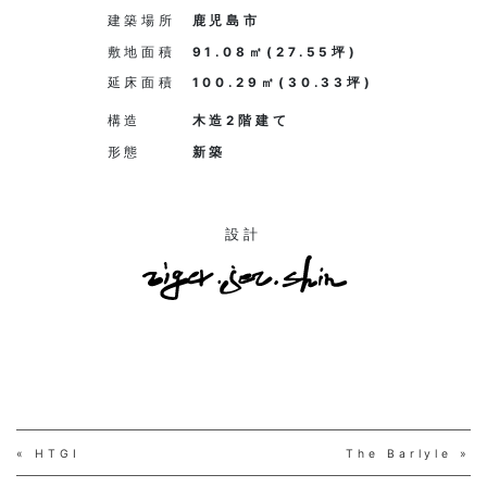
建築場所
鹿児島市
敷地面積
91.08㎡(27.55坪)
延床面積
100.29㎡(30.33坪)
構造
木造2階建て
形態
新築
設計
« HTGI
The Barlyle »