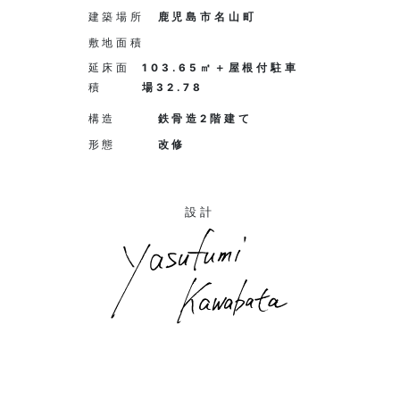
建築場所
鹿児島市名山町
敷地面積
延床面
103.65㎡＋屋根付駐車
積
場32.78
構造
鉄骨造2階建て
形態
改修
設計