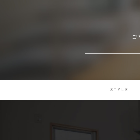
ご
STYLE