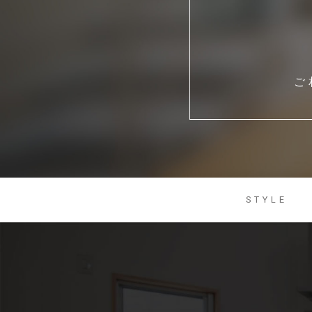
ご
STYLE