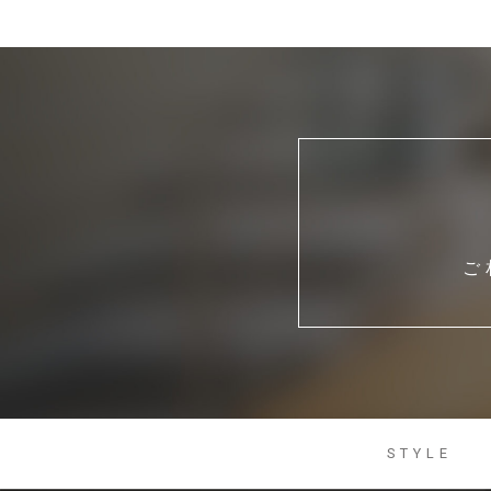
ご
STYLE