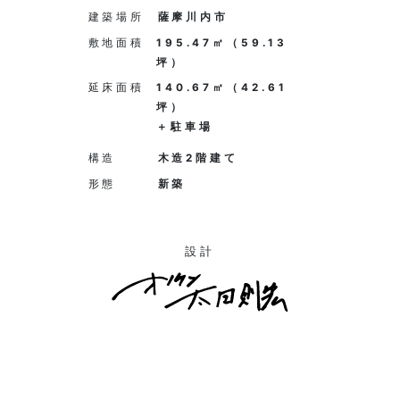
建築場所
薩摩川内市
敷地面積
195.47㎡（59.13
坪）
延床面積
140.67㎡（42.61
坪）
＋駐車場
構造
木造2階建て
形態
新築
設計