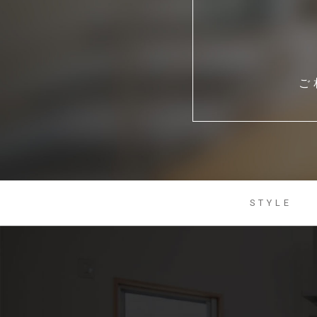
ご
STYLE