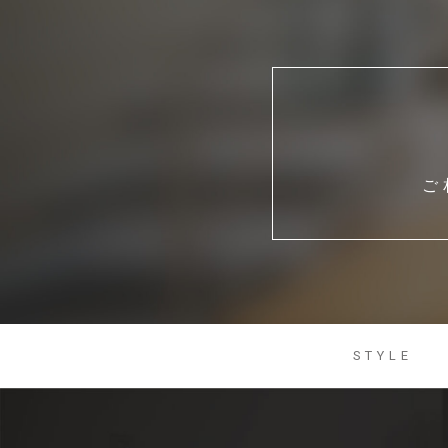
ご
STYLE